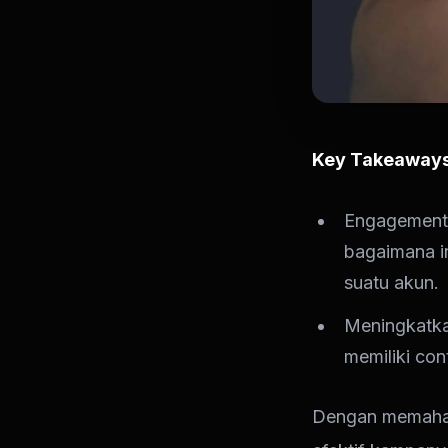
Key Takeaway
Engagement 
bagaimana in
suatu akun.
Meningkatka
memiliki con
Dengan memaham