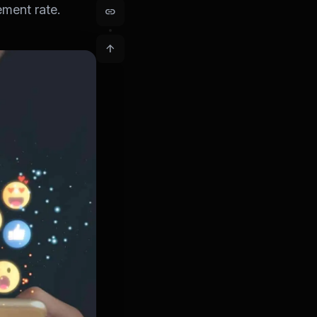
ment rate.
link
arrow_upward