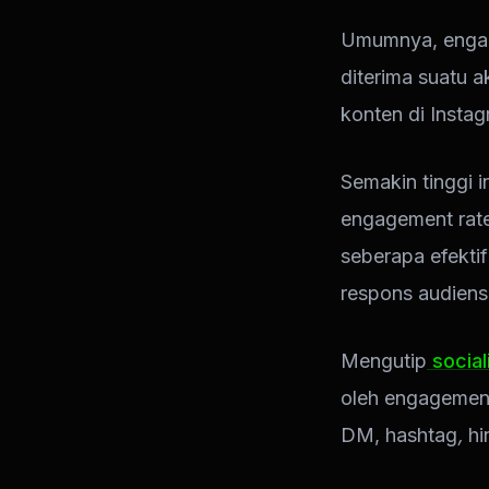
Umumnya, engag
diterima suatu a
konten di Instag
Semakin tinggi i
engagement rate
seberapa efekti
respons audiens
Mengutip
social
oleh engagement 
DM, hashtag
,
hi