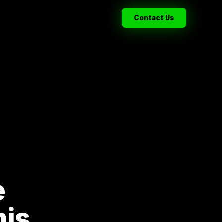
Contact Us
e
nis