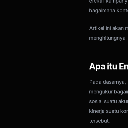
efektif kampany
bagaimana konten
Artikel ini aka
menghitungnya.
Apa itu 
Pada dasarnya, 
mengukur bagaim
sosial suatu ak
kinerja suatu k
tersebut.