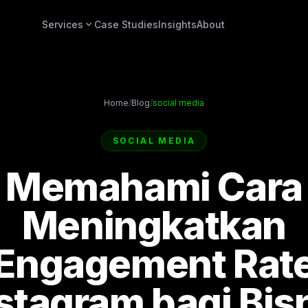
expand_more
Services
Case Studies
Insights
About
Home
/
Blog
/
social media
SOCIAL MEDIA
Memahami Cara
Meningkatkan
Engagement Rat
stagram bagi Bis