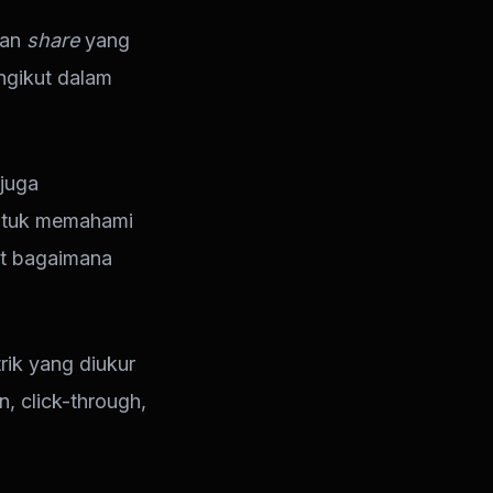
an
share
yang
engikut dalam
 juga
untuk memahami
at bagaimana
rik yang diukur
n, click-through,