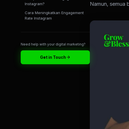
Namun, semua bi
Instagram?
Cara Meningkatkan Engagement
Rate Instagram
Need help with your digital marketing?
arrow_forward
Get in Touch