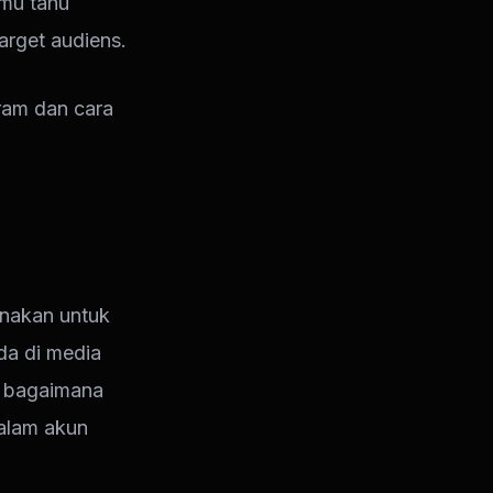
amu tahu
arget audiens.
ram dan cara
unakan untuk
da di media
i bagaimana
dalam akun