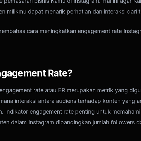
e pemasaran bisnis Kamu di Instagram. Hal ini agar K
 milikmu dapat menarik perhatian dan interaksi dari t
n membahas cara meningkatkan engagement rate Instag
Engagement Rate?
engagement rate atau ER merupakan metrik yang dig
ana interaksi antara audiens terhadap konten yang a
un. Indikator engagement rate penting untuk memaham
onten dalam Instagram dibandingkan jumlah followers 