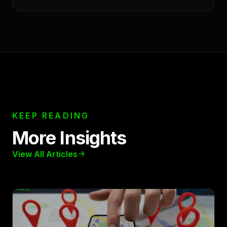
KEEP READING
More Insights
View All Articles
arrow_forward