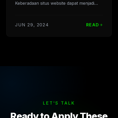
Keberadaan situs website dapat menjadi…
JUN 29, 2024
READ
arrow_forward
LET'S TALK
Ready to Apply These