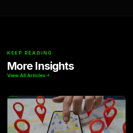
KEEP READING
More Insights
View All Articles
arrow_forward