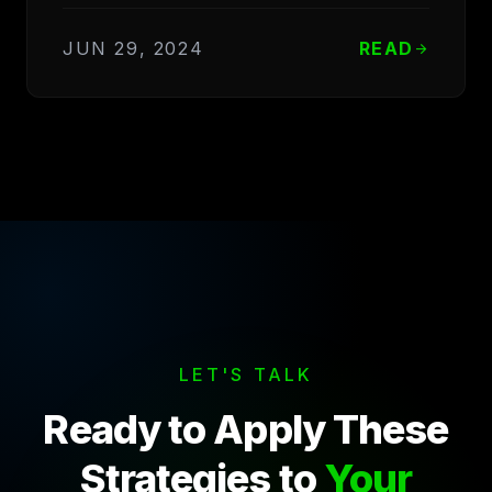
JUN 29, 2024
READ
arrow_forward
LET'S TALK
Ready to Apply These
Strategies to
Your