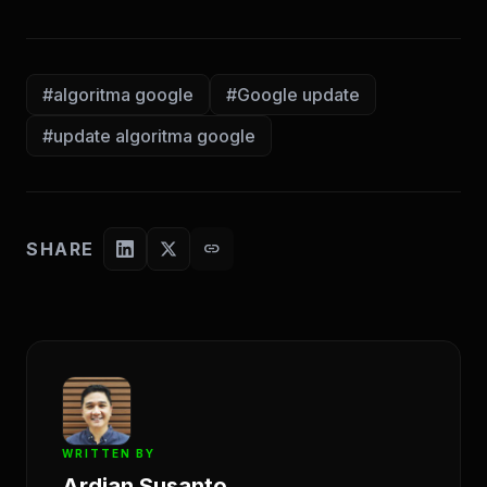
#algoritma google
#Google update
#update algoritma google
SHARE
link
WRITTEN BY
Ardian Susanto