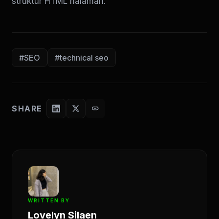
struktur HTML halaman.
#SEO
#technical seo
SHARE
link
WRITTEN BY
Lovelyn Silaen