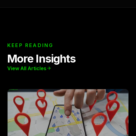
KEEP READING
More Insights
View All Articles
arrow_forward