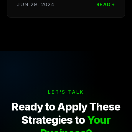
JUN 29, 2024
READ
arrow_forward
LET'S TALK
Ready to Apply These
Strategies to
Your